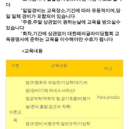
다
*일일경비는 교육장소,기간에 따라 유동적이며,당
일 일체 경비가 포함되어 있습니다
*주중,주말 상관없이 원하는날에 교육을 받으실수
있습니다
*회차,기간에 상관없이 대한패러글라이딩협회 교
육증명서에 준하는 교육을 이수해야만 수료가 됩니다
♦
교육내용
구분
교육내용
비고
법규(협회와 파일럿)기상학(대기,바
람)장비(기체,하네스,낙하산)
Para pro1&2
항공역학(역학적 힘,공기흐름)비행기
술(준비,출발,접근과 착륙)
이론교
육
법규(장비,비행규칙,일반규칙)기상학