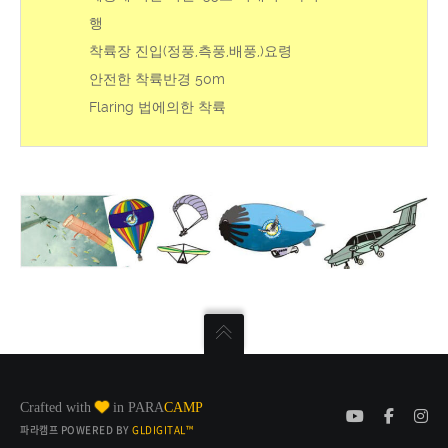
행
착륙장 진입(정풍,측풍,배풍,)요령
안전한 착륙반경 50m
Flaring 법에의한 착륙
Crafted with
in PARA
CAMP
파라캠프 POWERED BY
GLDIGITAL™