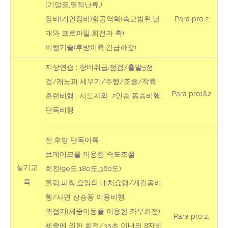
(기압골,열적난류,)
장비(개인장비)항공역학(속고범위,날
Para pro 2
개와 프로파일,회전과 축)
비행기술(후방이륙,긴급하강)
지상연습 : 장비취급,점검/출발5점
검/캐노피 세우기/주행/조종/착륙
Para pro1&2
훈련비행 : 지도자와 2인승 동승비행,
단독비행
전,후방 단독이륙
브레이크를 이용한 속도조절
실기교
회전(90도,180도,360도)
육
롤링,피칭,요잉의 대처요령/게걸음비
행/사면 상승풍 이용비행
귀접기(체중이동을 이용한 좌우회전)
Para pro 2,
체중에 의한 회전/35초 이내의 8자비