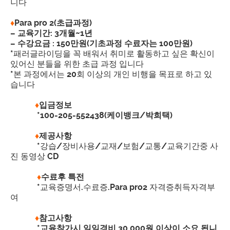
니다
♦
Para pro 2(초급과정)
– 교육기간: 3개월~1년
– 수강요금 : 150만원(기초과정 수료자는 100만원)
*패러글라이딩을 꼭 배워서 취미로 활동하고 싶은 확신이
있어신 분들을 위한 초급 과정 입니다
*본 과정에서는 20회 이상의 개인 비행을 목표로 하고 있
습니다
♦
입금정보
*100-205-552438(케이뱅크/박희택)
♦
제공사항
*강습/장비사용/교재/보험/교통/교육기간중 사
진 동영상 CD
♦
수료후 특전
*교육증명서.수료증.Para pro2 자격증취득자격부
여
♦
참고사항
*교육참가시 일일경비 30,000원 이상이 소요 됩니