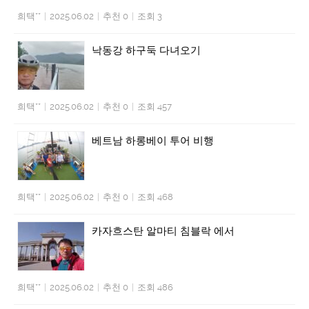
희택**
|
2025.06.02
|
추천 0
|
조회 3
낙동강 하구둑 다녀오기
희택**
|
2025.06.02
|
추천 0
|
조회 457
베트남 하롱베이 투어 비행
희택**
|
2025.06.02
|
추천 0
|
조회 468
카자흐스탄 알마티 침블락 에서
희택**
|
2025.06.02
|
추천 0
|
조회 486