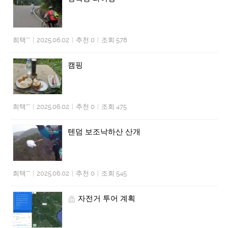
희택**
|
2025.06.02
|
추천 0
|
조회 578
캠핑
희택**
|
2025.06.02
|
추천 0
|
조회 475
텐덤 보조낙하산 산개
희택**
|
2025.06.02
|
추천 0
|
조회 545
자전거 투어 계획