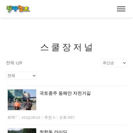
스 쿨 장 저 널
전체 138
국토종주 동해안 자전거길
희택**
|
2025.06.02
|
추천 0
|
조회 667
청학동 라이딩