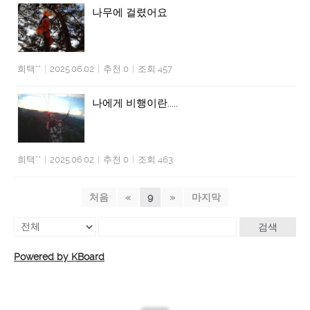
나무에 걸렸어요
희택**
|
2025.06.02
|
추천 0
|
조회 457
나에게 비행이란.....
희택**
|
2025.06.02
|
추천 0
|
조회 463
처음
«
9
»
마지막
검색
Powered by KBoard