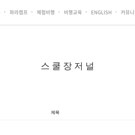
홈
파라캠프
체험비행
비행교육
ENGLISH
커뮤니
스 쿨 장 저 널
제목