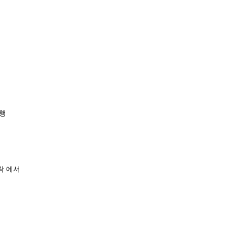
비행
락 에서