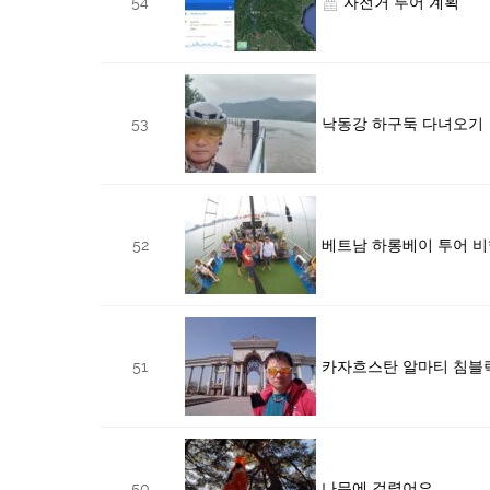
54
자전거 투어 계획
53
낙동강 하구둑 다녀오기
52
베트남 하롱베이 투어 
51
카자흐스탄 알마티 침블
50
나무에 걸렸어요