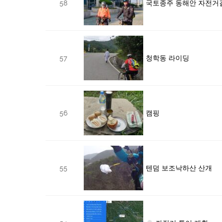
58
국토종주 동해안 자전거
57
청학동 라이딩
56
캠핑
55
텐덤 보조낙하산 산개