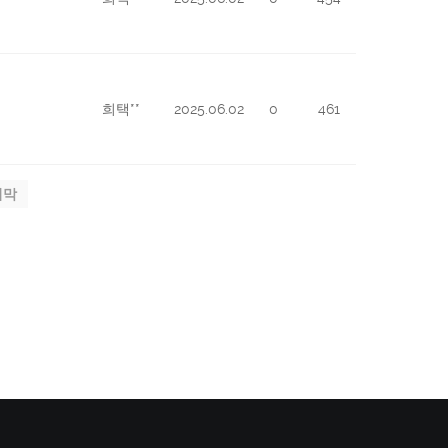
희택**
2025.06.02
0
461
지막