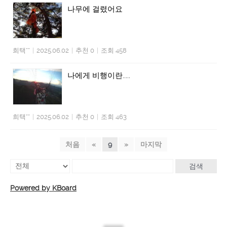
나무에 걸렸어요
희택**
|
2025.06.02
|
추천 0
|
조회 458
나에게 비행이란.....
희택**
|
2025.06.02
|
추천 0
|
조회 463
처음
«
9
»
마지막
검색
Powered by KBoard