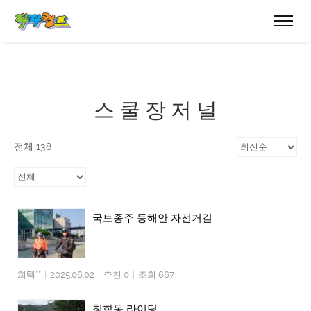
스 쿨 장 저 널
전체 138
국토종주 동해안 자전거길
희택**
|
2025.06.02
|
추천 0
|
조회 667
청학동 라이딩