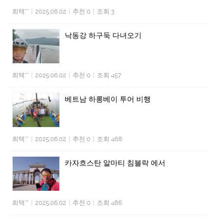
희택**
|
2025.06.02
|
추천 0
|
조회 3
낙동강 하구둑 다녀오기
희택**
|
2025.06.02
|
추천 0
|
조회 457
베트남 하롱베이 투어 비행
희택**
|
2025.06.02
|
추천 0
|
조회 468
카자흐스탄 알마티 침블락 에서
희택**
|
2025.06.02
|
추천 0
|
조회 486