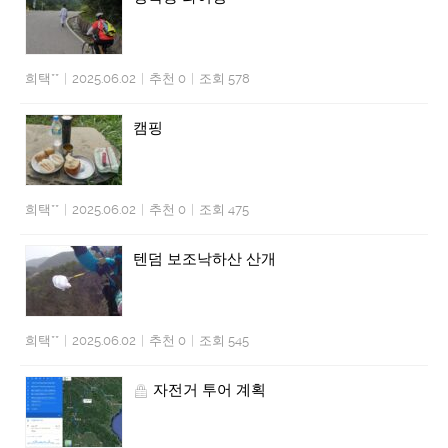
희택**
|
2025.06.02
|
추천 0
|
조회 578
캠핑
희택**
|
2025.06.02
|
추천 0
|
조회 475
텐덤 보조낙하산 산개
희택**
|
2025.06.02
|
추천 0
|
조회 545
자전거 투어 계획