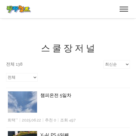
스 쿨 장 저 널
전체 138
챔피온전 5일차
희택**
|
2025.06.22
|
추천 0
|
조회 497
X-ALPS 5일째