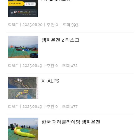
희택**
|
2025.06.20
|
추천 0
|
조회 593
챔피온전 2 타스크
희택**
|
2025.06.19
|
추천 0
|
조회 472
X -ALPS
희택**
|
2025.06.19
|
추천 0
|
조회 477
한국 패러글라이딩 챔피온전