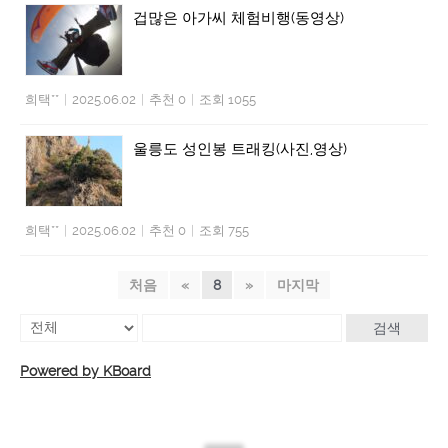
겁많은 아가씨 체험비행(동영상)
희택**
|
2025.06.02
|
추천 0
|
조회 1055
울릉도 성인봉 트래킹(사진,영상)
희택**
|
2025.06.02
|
추천 0
|
조회 755
처음
«
8
»
마지막
검색
Powered by KBoard