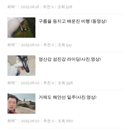
희택**
|
2025.06.18
|
추천 0
|
조회 528
구름을 등지고 배운진 비행 (동영상)
희택**
|
2025.06.02
|
추천 0
|
조회 541
영산강 섬진강 라이딩(사진,영상)
희택**
|
2025.06.02
|
추천 0
|
조회 598
거제도 해안선 일주(사진,영상)
희택**
|
2025.06.02
|
추천 0
|
조회 660