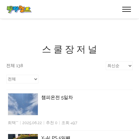
스 쿨 장 저 널
전체 138
챔피온전 5일차
희택**
|
2025.06.22
|
추천 0
|
조회 497
X-ALPS 5일째