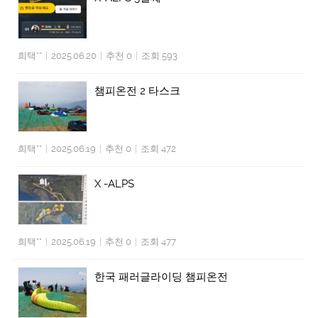
희택**
|
2025.06.20
|
추천 0
|
조회 593
챔피온전 2 타스크
희택**
|
2025.06.19
|
추천 0
|
조회 472
X -ALPS
희택**
|
2025.06.19
|
추천 0
|
조회 477
한국 패러글라이딩 챔피온전