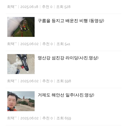
희택**
|
2025.06.18
|
추천 0
|
조회 528
구름을 등지고 배운진 비행 (동영상)
희택**
|
2025.06.02
|
추천 0
|
조회 541
영산강 섬진강 라이딩(사진,영상)
희택**
|
2025.06.02
|
추천 0
|
조회 598
거제도 해안선 일주(사진,영상)
희택**
|
2025.06.02
|
추천 0
|
조회 659