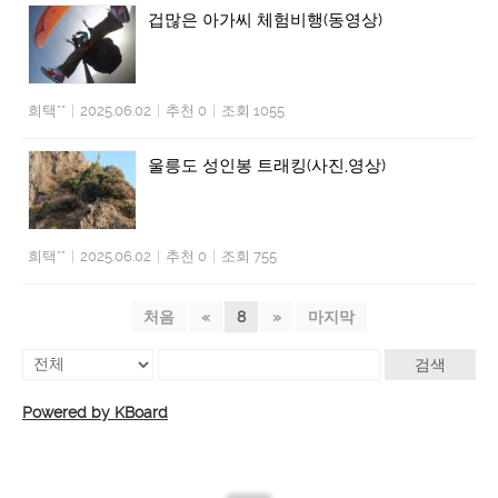
겁많은 아가씨 체험비행(동영상)
희택**
|
2025.06.02
|
추천 0
|
조회 1055
울릉도 성인봉 트래킹(사진,영상)
희택**
|
2025.06.02
|
추천 0
|
조회 755
처음
«
8
»
마지막
검색
Powered by KBoard