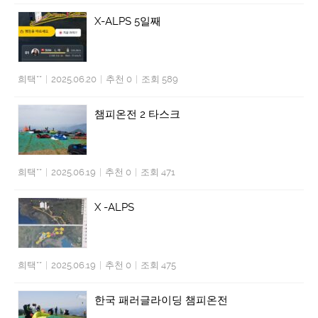
X-ALPS 5일째
희택**
|
2025.06.20
|
추천 0
|
조회 589
챔피온전 2 타스크
희택**
|
2025.06.19
|
추천 0
|
조회 471
X -ALPS
희택**
|
2025.06.19
|
추천 0
|
조회 475
한국 패러글라이딩 챔피온전