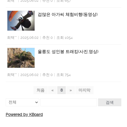
희택**
|
2025.06.02
|
추천 0
|
조회 657
겁많은 아가씨 체험비행(동영상)
희택**
|
2025.06.02
|
추천 0
|
조회 1054
울릉도 성인봉 트래킹(사진,영상)
희택**
|
2025.06.02
|
추천 0
|
조회 754
처음
«
8
»
마지막
검색
Powered by KBoard