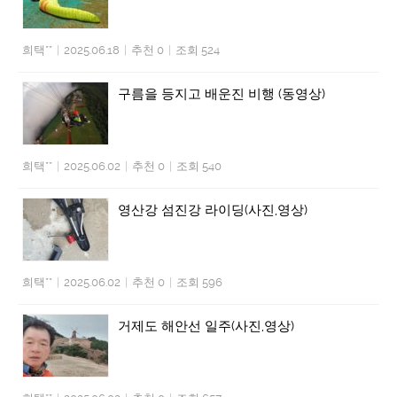
희택**
|
2025.06.18
|
추천 0
|
조회 524
구름을 등지고 배운진 비행 (동영상)
희택**
|
2025.06.02
|
추천 0
|
조회 540
영산강 섬진강 라이딩(사진,영상)
희택**
|
2025.06.02
|
추천 0
|
조회 596
거제도 해안선 일주(사진,영상)