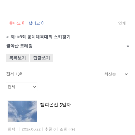
좋아요
0
싫어요
0
인쇄
«
제106회 동계체육대회 스키경기
월악산 트레킹
»
목록보기
답글쓰기
전체 138
챔피온전 5일차
희택**
|
2025.06.22
|
추천 0
|
조회 494