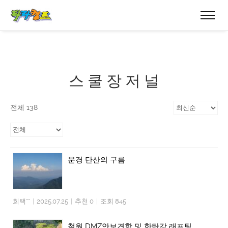
스 쿨 장 저 널
전체 138
문경 단산의 구름
희택**
|
2025.07.25
|
추천 0
|
조회 845
철원 DMZ안보견학 및 한탄강 래프팅