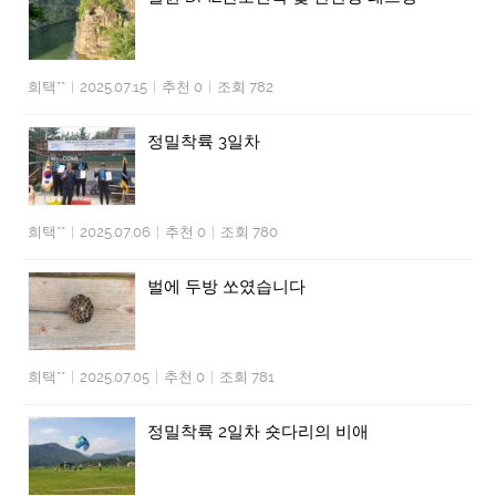
희택**
|
2025.07.15
|
추천 0
|
조회 782
정밀착륙 3일차
희택**
|
2025.07.06
|
추천 0
|
조회 780
벌에 두방 쏘였습니다
희택**
|
2025.07.05
|
추천 0
|
조회 781
정밀착륙 2일차 숏다리의 비애