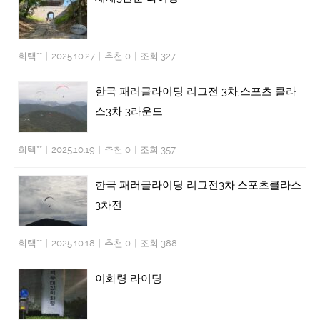
희택**
|
2025.10.27
|
추천 0
|
조회 327
한국 패러글라이딩 리그전 3차,스포츠 클라
스3차 3라운드
희택**
|
2025.10.19
|
추천 0
|
조회 357
한국 패러글라이딩 리그전3차,스포츠클라스
3차전
희택**
|
2025.10.18
|
추천 0
|
조회 388
이화령 라이딩