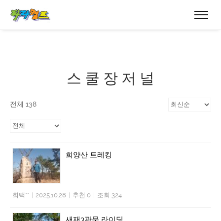
스 쿨 장 저 널
전체 138
희양산 트레킹
희택**
|
2025.10.28
|
추천 0
|
조회 324
새재3관문 라이딩