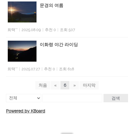
문경의 여름
희택**
|
2025.08.09
|
추천 0
|
조회 507
이화령 야간 라이딩
희택**
|
2025.07.27
|
추천 0
|
조회 618
처음
«
6
»
마지막
검색
Powered by KBoard