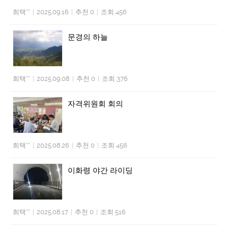
희택**
|
2025.09.16
|
추천 0
|
조회 456
문경의 하늘
희택**
|
2025.09.08
|
추천 0
|
조회 376
자격위원회 회의
희택**
|
2025.08.26
|
추천 0
|
조회 456
이화령 야간 라이딩
희택**
|
2025.08.17
|
추천 0
|
조회 516