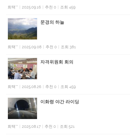
희택**
|
2025.09.16
|
추천 0
|
조회 459
문경의 하늘
희택**
|
2025.09.08
|
추천 0
|
조회 381
자격위원회 회의
희택**
|
2025.08.26
|
추천 0
|
조회 459
이화령 야간 라이딩
희택**
|
2025.08.17
|
추천 0
|
조회 521