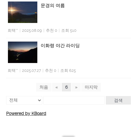
문경의 여름
희택**
|
2025.08.09
|
추천 0
|
조회 510
이화령 야간 라이딩
희택**
|
2025.07.27
|
추천 0
|
조회 625
처음
«
6
»
마지막
검색
Powered by KBoard