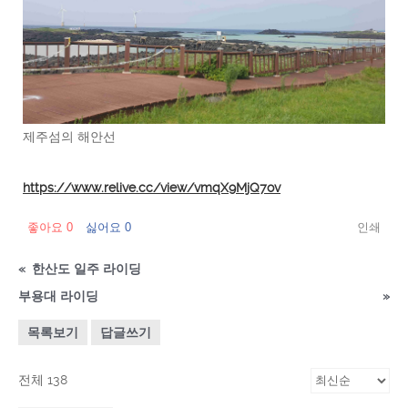
제주섬의 해안선
https://www.relive.cc/view/vmqX9MjQ7ov
좋아요
0
싫어요
0
인쇄
«
한산도 일주 라이딩
부용대 라이딩
»
목록보기
답글쓰기
전체 138