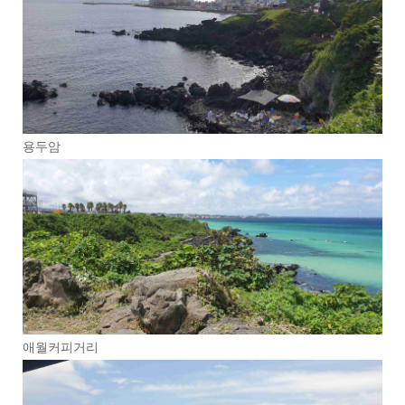
용두암
애월커피거리