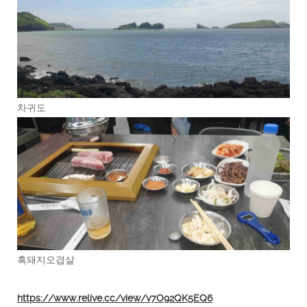
차귀도
흑돼지오겹살
https://www.relive.cc/view/v7O92QK5EQ6