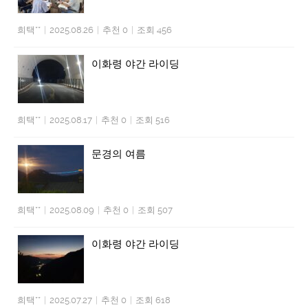
희택**
|
2025.08.26
|
추천 0
|
조회 456
이화령 야간 라이딩
희택**
|
2025.08.17
|
추천 0
|
조회 516
문경의 여름
희택**
|
2025.08.09
|
추천 0
|
조회 507
이화령 야간 라이딩
희택**
|
2025.07.27
|
추천 0
|
조회 618