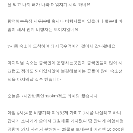
을 먹고 나지 해가 나와 더워지기 시작 하네요
함덕해수욕장 서우봉에 혹시나 비행자들이 있을려나 했는데 바
람이 세서 인지 비행자는 보이지않네요
7시쯤 숙소에 도착하여 돼지국수먹어러 걸어서 갔다왔네요
마지막날 숙소는 중국인이 운영하는곳인지 중국인들이 많아 시
끄럽고 정리도 되어있지않아 불결해보이는 곳들이 많아 숙소선
택을 마지막날 실수 했습니다
오늘은 7시간반동안 120km정도 라이딩 했습니다
아침 9시50분 비행기라 여유있게 가려고 7시쯤 나설려고 하니
갑자기 소나기가 쏟아져 그칠때를 기다렸다 땀 안나게 쉬엄쉬엄
공항에 와서 자전거 분해해서 화물로 보내는데 예전엔 10,000원