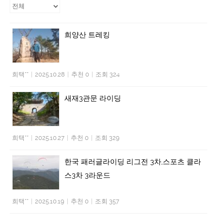
희양산 트레킹
희택**
|
2025.10.28
|
추천 0
|
조회 324
새재3관문 라이딩
희택**
|
2025.10.27
|
추천 0
|
조회 329
한국 패러글라이딩 리그전 3차,스포츠 클라
스3차 3라운드
희택**
|
2025.10.19
|
추천 0
|
조회 357