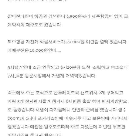
맑아진다하여 하공권 검색하니 6,500원짜리 제주항공이 있어 급
예약하여 제주도로 왔습니다
제주항공 자전거 화물서비스가 20,000원 이란걸 깜빡 했습니다
에에부산은 10,000원인데.....
5시뱅기인데 조금 연착되고 6시20분경 도착 조립하고 숙소오니
7시30분 동문시장에서 가볍게 저녁먹었습니다
숙소에서 주는 조식으로 콘푸레이드와 샌드위치 2개 구어먹고
계란 3개 전자렌지돌려 챙겨서 8시반쯤 출발 하여 반시계방향으
로 돌았습니다 해볕이 따가울테니 만반의 준비를 했습니다 생수
600ml에 1리터 포카리스병에 미숫가루 타고 보온병에 커피타서
챙겼습니다 예전엔 일주도로따라 주로 다녔는데 이번엔 무조건
바닷가길로 돌고자 했습니다