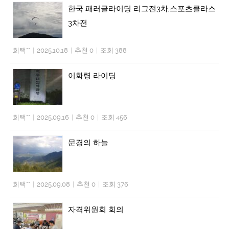
한국 패러글라이딩 리그전3차,스포츠클라스
3차전
희택**
|
2025.10.18
|
추천 0
|
조회 388
이화령 라이딩
희택**
|
2025.09.16
|
추천 0
|
조회 456
문경의 하늘
희택**
|
2025.09.08
|
추천 0
|
조회 376
자격위원회 회의