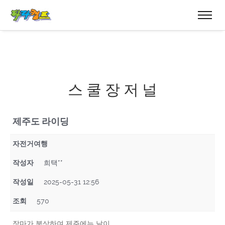
스 쿨 장 저 널
제주도 라이딩
자전거여행
작성자
희택**
작성일
2025-05-31 12:56
조회
570
장마가 북상하여 제주에는 날이