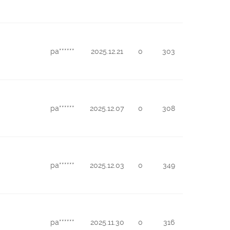
pa******
2025.12.21
0
303
pa******
2025.12.07
0
308
pa******
2025.12.03
0
349
pa******
2025.11.30
0
316