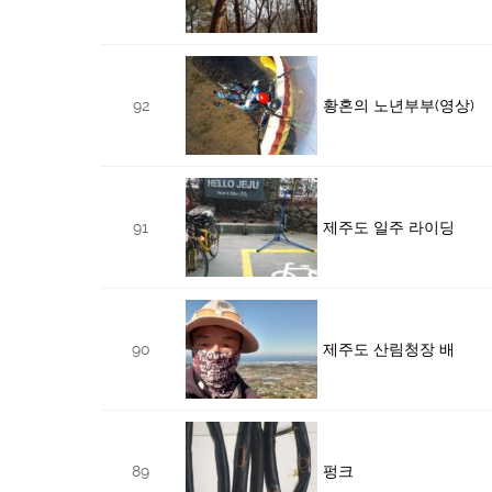
92
황혼의 노년부부(영상)
91
제주도 일주 라이딩
90
제주도 산림청장 배
89
펑크