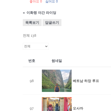
좋아요
0
싫어요
0
«
이화령 야간 라이딩
목록보기
답글쓰기
전체 138
번호
썸네일
98
베트남 하장 루프
97
오사까