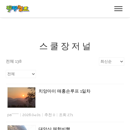
스 쿨 장 저 널
전체 138
치앙마이 매홍손루프 1일차
pa******
|
2026.04.01
|
추천 0
|
조회 271
대암산 체험비행