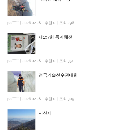
pa******
|
2026.02.28
|
추천 0
|
조회 298
제107회 동계체전
pa******
|
2026.02.28
|
추천 0
|
조회 351
전국기술선수권대회
pa******
|
2026.02.28
|
추천 0
|
조회 309
시산제