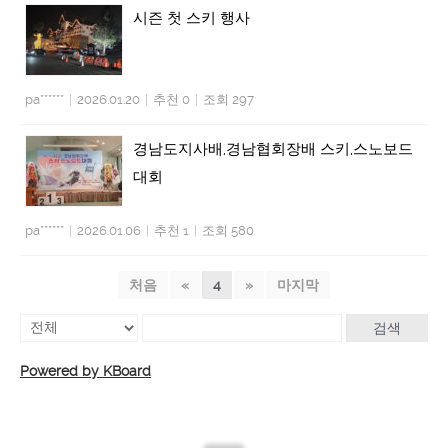
시즌 첫 스키 행사
pa******
|
2026.01.20
|
추천 0
|
조회 297
경남도지사배,경남협회장배 스키,스노보드
대회
pa******
|
2026.01.06
|
추천 1
|
조회 580
처음
«
4
»
마지막
검색
Powered by KBoard