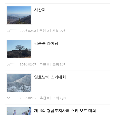
시산제
pa******
|
2026.02.10
|
추천 0
|
조회 296
강풍속 라이딩
pa******
|
2026.02.07
|
추천 0
|
조회 283
영호남배 스키대회
pa******
|
2026.02.07
|
추천 0
|
조회 290
제18회 경남도지사배 스키 보드 대회