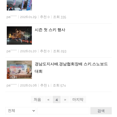
pa******
|
2026.01.29
|
추천 0
|
조회 335
시즌 첫 스키 행사
pa******
|
2026.01.20
|
추천 0
|
조회 293
경남도지사배,경남협회장배 스키,스노보드
대회
pa******
|
2026.01.06
|
추천 1
|
조회 574
처음
«
4
»
마지막
검색