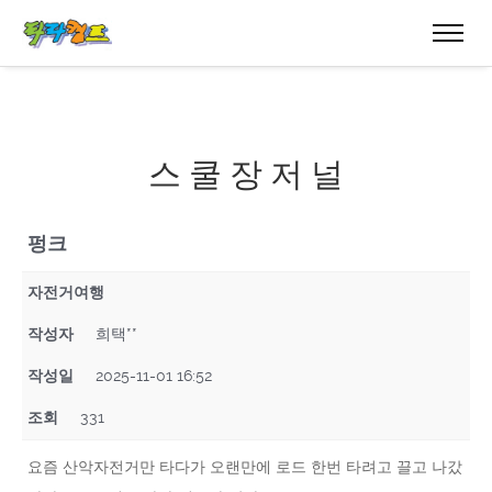
스 쿨 장 저 널
펑크
자전거여행
작성자
희택**
작성일
2025-11-01 16:52
조회
331
요즘 산악자전거만 타다가 오랜만에 로드 한번 타려고 끌고 나갔