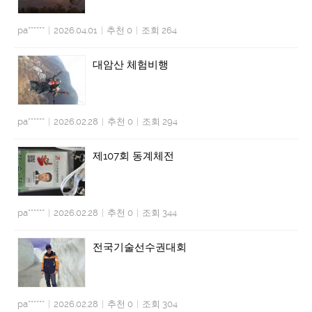
pa******
|
2026.04.01
|
추천 0
|
조회 264
대암산 체험비행
pa******
|
2026.02.28
|
추천 0
|
조회 294
제107회 동계체전
pa******
|
2026.02.28
|
추천 0
|
조회 344
전국기술선수권대회
pa******
|
2026.02.28
|
추천 0
|
조회 304