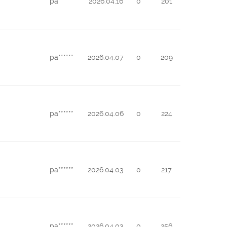
pa******
2026.04.16
0
201
pa******
2026.04.07
0
209
pa******
2026.04.06
0
224
pa******
2026.04.03
0
217
pa******
2026.04.03
0
256