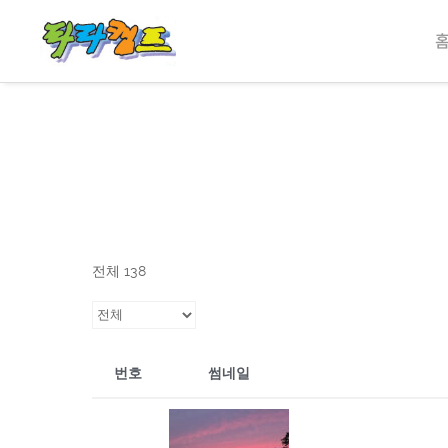
전체 138
번호
썸네일