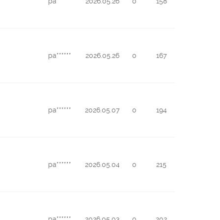
pa******
2026.05.26
0
158
pa******
2026.05.26
0
167
pa******
2026.05.07
0
194
pa******
2026.05.04
0
215
pa******
2026.05.03
0
202