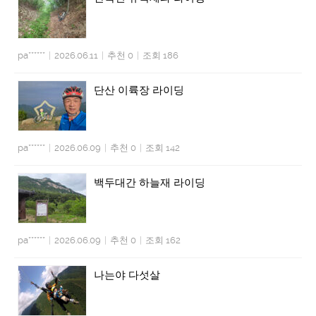
pa******
|
2026.06.11
|
추천 0
|
조회 186
단산 이륙장 라이딩
pa******
|
2026.06.09
|
추천 0
|
조회 142
백두대간 하늘재 라이딩
pa******
|
2026.06.09
|
추천 0
|
조회 162
나는야 다섯살