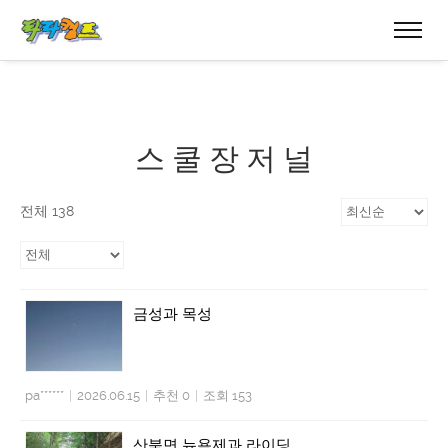
스 쿨 장 저 널
전체 138
금성과 목성
pa******
|
2026.06.15
|
추천 0
|
조회 153
산북면 뉴욕제과 라이딩