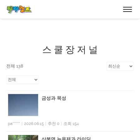
스 쿨 장 저 널
전체 138
금성과 목성
pa******
|
2026.06.15
|
추천 0
|
조회 154
산북면 뉴욕제과 라이딩