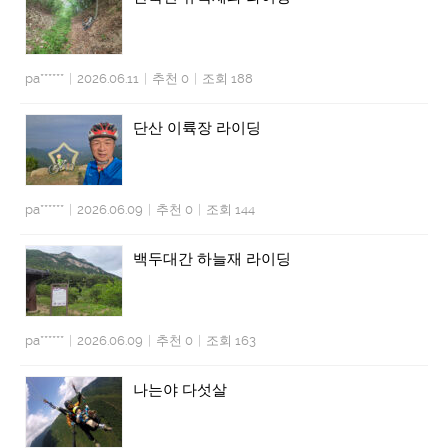
pa******
|
2026.06.11
|
추천 0
|
조회 188
단산 이륙장 라이딩
pa******
|
2026.06.09
|
추천 0
|
조회 144
백두대간 하늘재 라이딩
pa******
|
2026.06.09
|
추천 0
|
조회 163
나는야 다섯살