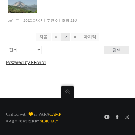
pa******
|
2026.05.03
|
추천 0
|
조회 226
처음
«
2
»
마지막
검색
Powered by KBoard
Crafted with
in PARA
CAMP
파라캠프 POWERED BY
GLDIGITAL™