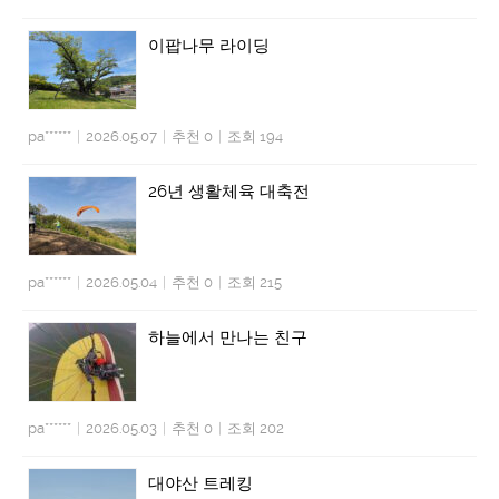
이팝나무 라이딩
pa******
|
2026.05.07
|
추천 0
|
조회 194
26년 생활체육 대축전
pa******
|
2026.05.04
|
추천 0
|
조회 215
하늘에서 만나는 친구
pa******
|
2026.05.03
|
추천 0
|
조회 202
대야산 트레킹