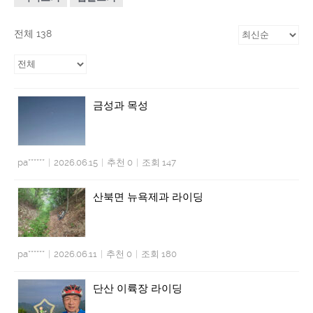
전체 138
금성과 목성
pa******
|
2026.06.15
|
추천 0
|
조회 147
산북면 뉴욕제과 라이딩
pa******
|
2026.06.11
|
추천 0
|
조회 180
단산 이륙장 라이딩