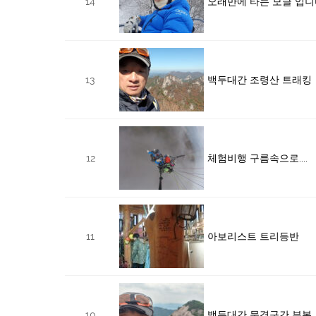
14
오래만에 타는 모글 입니
13
백두대간 조령산 트래킹
12
체험비행 구름속으로....
11
아보리스트 트리등반
10
백두대간 문경구간 부봉