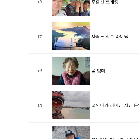
18
주흘산 트래킹
17
사랑도 일주 라이딩
16
울 엄마
15
오끼나와 라이딩 사진,