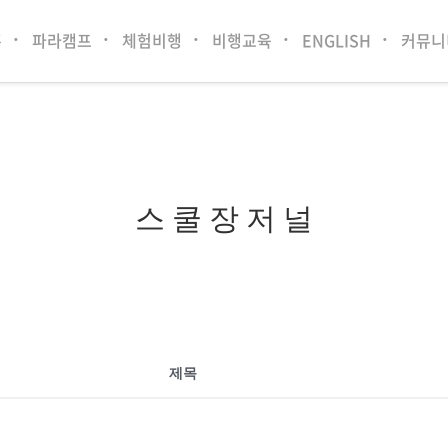
홈
파라캠프
체험비행
비행교육
ENGLISH
커뮤니
스 쿨 장 저 널
제목