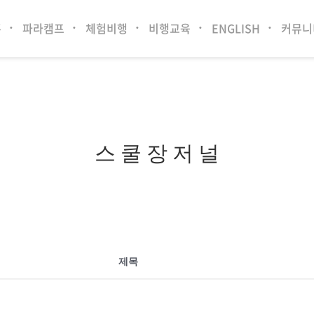
홈
파라캠프
체험비행
비행교육
ENGLISH
커뮤니
스 쿨 장 저 널
제목