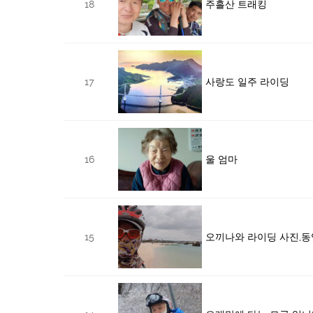
18
주흘산 트래킹
17
사랑도 일주 라이딩
16
울 엄마
15
오끼나와 라이딩 사진,