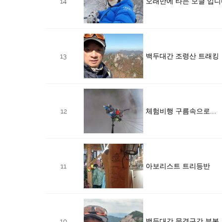
14
오래만에 타는 모글 입니
13
백두대간 조령산 트래킹
12
체험비행 구름속으로....
11
아보리스트 트리등반
10
백두대간 문경구간 부봉