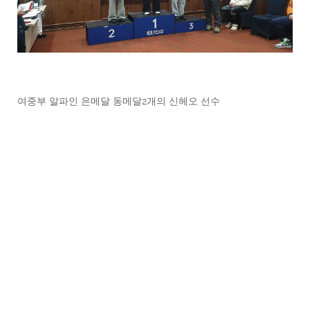
여중부 알파인 은메달 동메달2개의 신헤오 선수