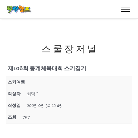
스 쿨 장 저 널
제106회 동계체육대회 스키경기
스키여행
작성자
희택**
작성일
2025-05-30 12:45
조회
757