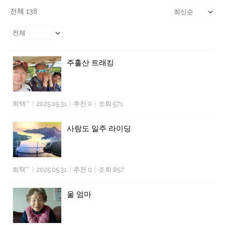
전체 138
주흘산 트래킹
희택**
|
2025.05.31
|
추천 0
|
조회 571
사랑도 일주 라이딩
희택**
|
2025.05.31
|
추천 0
|
조회 857
울 엄마