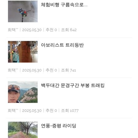
체험비행 구름속으로....
희택**
|
2025.05.30
|
추천 0
|
조회 642
아보리스트 트리등반
희택**
|
2025.05.30
|
추천 0
|
조회 741
백두대간 문경구간 부봉 트래킹
희택**
|
2025.05.30
|
추천 0
|
조회 1077
연풍-증평 라이딩