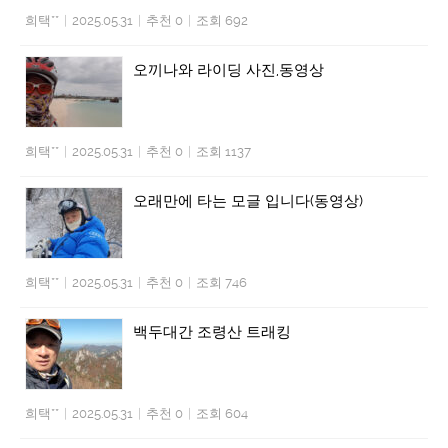
희택**
|
2025.05.31
|
추천 0
|
조회 692
오끼나와 라이딩 사진,동영상
희택**
|
2025.05.31
|
추천 0
|
조회 1137
오래만에 타는 모글 입니다(동영상)
희택**
|
2025.05.31
|
추천 0
|
조회 746
백두대간 조령산 트래킹
희택**
|
2025.05.31
|
추천 0
|
조회 604