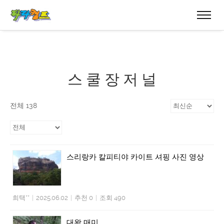
스 쿨 장 저 널
전체 138
스리랑카 칼피티야 카이트 셔핑 사진 영상
희택**
|
2025.06.02
|
추천 0
|
조회 490
대왕 매미