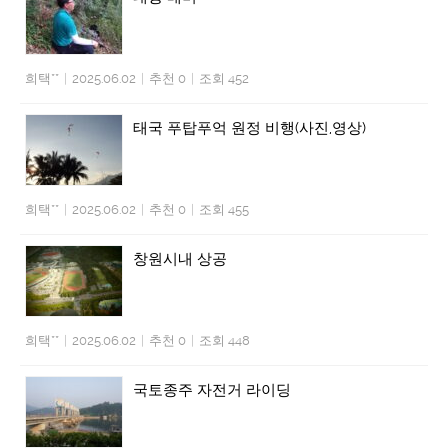
희택**
|
2025.06.02
|
추천 0
|
조회 452
태국 푸탑푸억 원정 비행(사진,영상)
희택**
|
2025.06.02
|
추천 0
|
조회 455
창원시내 상공
희택**
|
2025.06.02
|
추천 0
|
조회 448
국토종주 자전거 라이딩