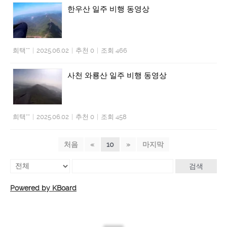
한우산 일주 비행 동영상
희택**
|
2025.06.02
|
추천 0
|
조회 466
사천 와룡산 일주 비행 동영상
희택**
|
2025.06.02
|
추천 0
|
조회 458
처음
«
10
»
마지막
검색
Powered by KBoard