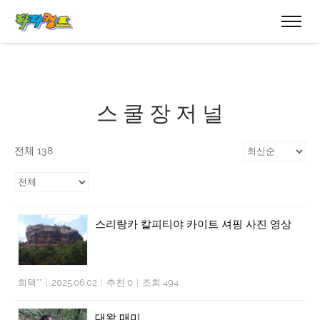
스 쿨 장 저 널
전체 138
스리랑카 칼피티야 카이트 셔핑 사진 영상
희택**
|
2025.06.02
|
추천 0
|
조회 494
대왕 매미