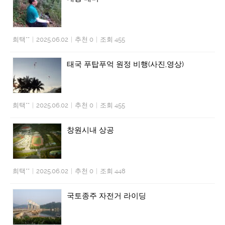
희택**
|
2025.06.02
|
추천 0
|
조회 455
태국 푸탑푸억 원정 비행(사진,영상)
희택**
|
2025.06.02
|
추천 0
|
조회 455
창원시내 상공
희택**
|
2025.06.02
|
추천 0
|
조회 448
국토종주 자전거 라이딩