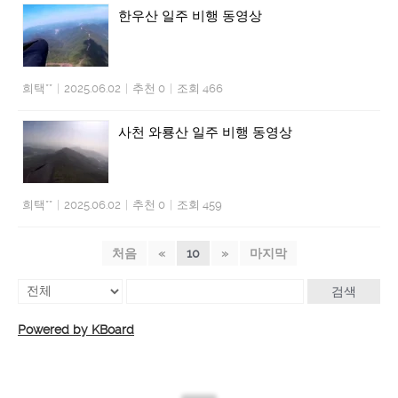
한우산 일주 비행 동영상
희택**
|
2025.06.02
|
추천 0
|
조회 466
사천 와룡산 일주 비행 동영상
희택**
|
2025.06.02
|
추천 0
|
조회 459
처음
«
10
»
마지막
검색
Powered by KBoard