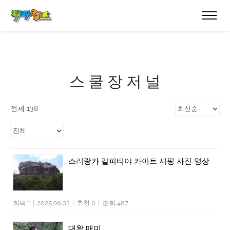
스 쿨 장 저 널
전체 138
스리랑카 칼피티야 카이트 셔핑 사진 영상
희택**
|
2025.06.02
|
추천 0
|
조회 487
대왕 매미