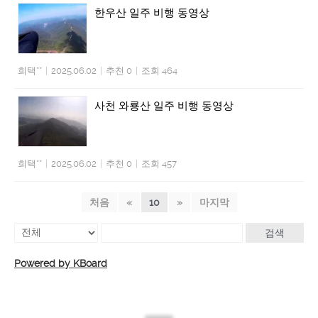
한우산 일주 비행 동영상
희택**
|
2025.06.02
|
추천 0
|
조회 464
사천 와룡산 일주 비행 동영상
희택**
|
2025.06.02
|
추천 0
|
조회 457
처음
«
10
»
마지막
검색
Powered by KBoard