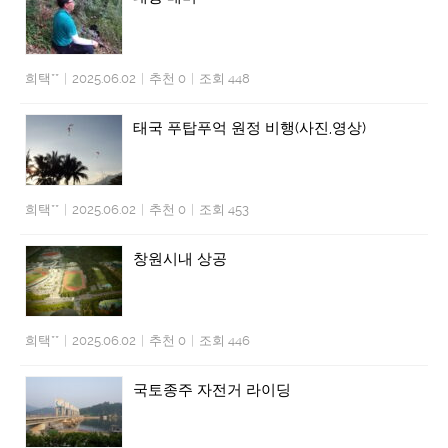
희택**
|
2025.06.02
|
추천 0
|
조회 448
태국 푸탑푸억 원정 비행(사진,영상)
희택**
|
2025.06.02
|
추천 0
|
조회 453
창원시내 상공
희택**
|
2025.06.02
|
추천 0
|
조회 446
국토종주 자전거 라이딩