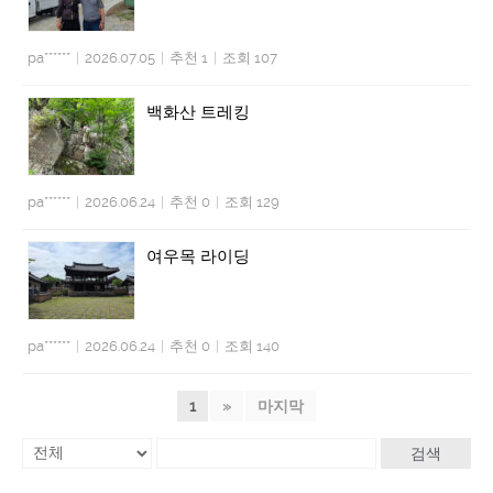
pa******
|
2026.07.05
|
추천 1
|
조회 107
백화산 트레킹
pa******
|
2026.06.24
|
추천 0
|
조회 129
여우목 라이딩
pa******
|
2026.06.24
|
추천 0
|
조회 140
1
»
마지막
검색