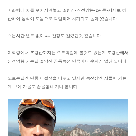
이화령에 차를 주차시켜놓고 조령산-신선암봉-2관문-새재로 하
산하여 동석이 도움으로 픽업되어 차가지고 돌아 왔습니다
쉬는시간 별로 없이 4시간정도 걸렸던것 같습니다
이화령에서 조령산까지는 오르막길에 볼것도 없는데 조령산에서
신선암봉 가는길 설악산 공룡능선 만큼이나 운치가 압권 입니다
오르는길엔 단풍이 절정을 이루고 있지만 능선상엔 시들어 가는
게 보여 가을도 끝을향해 가나 봅니다