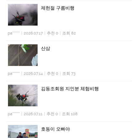
제헌절 구름비행
pa******
|
2026.07.17
|
추천 0
|
조회 82
산삼
pa******
|
2026.07.14
|
추천 0
|
조회 73
김동조회원 지인분 체험비행
pa******
|
2026.07.11
|
추천 0
|
조회 108
호동이 오빠야