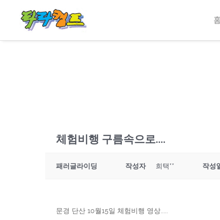
체험비행 구름속으로....
패러글라이딩
작성자
희택**
작성
문경 단산 10월15일 체험비행 영상.....