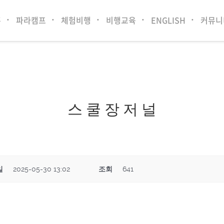
홈
파라캠프
체험비행
비행교육
ENGLISH
커뮤니
스 쿨 장 저 널
일
2025-05-30 13:02
조회
641