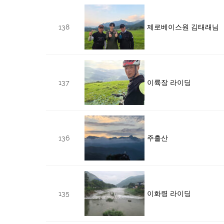
138
제로베이스원 김태래님
137
이륙장 라이딩
136
주흘산
135
이화령 라이딩