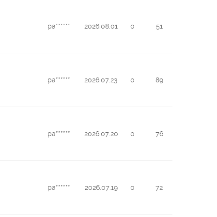
pa******
2026.08.01
0
51
pa******
2026.07.23
0
89
pa******
2026.07.20
0
76
pa******
2026.07.19
0
72