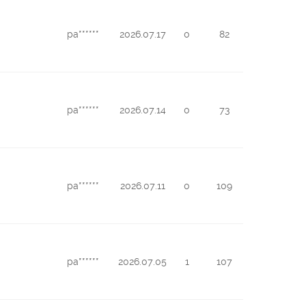
pa******
2026.07.17
0
82
pa******
2026.07.14
0
73
pa******
2026.07.11
0
109
pa******
2026.07.05
1
107