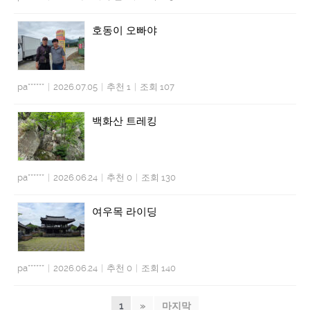
호동이 오빠야
pa******
|
2026.07.05
|
추천 1
|
조회 107
백화산 트레킹
pa******
|
2026.06.24
|
추천 0
|
조회 130
여우목 라이딩
pa******
|
2026.06.24
|
추천 0
|
조회 140
1
»
마지막