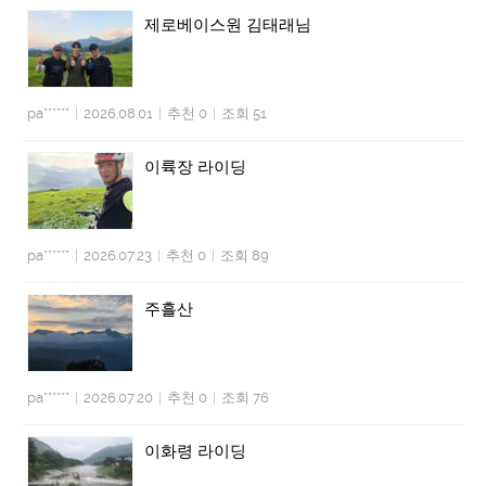
제로베이스원 김태래님
pa******
|
2026.08.01
|
추천 0
|
조회 51
이륙장 라이딩
pa******
|
2026.07.23
|
추천 0
|
조회 89
주흘산
pa******
|
2026.07.20
|
추천 0
|
조회 76
이화령 라이딩