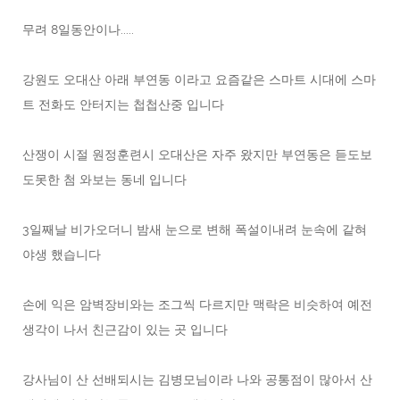
무려 8일동안이나.....
강원도 오대산 아래 부연동 이라고 요즘같은 스마트 시대에 스마
트 전화도 안터지는 첩첩산중 입니다
산쟁이 시절 원정훈련시 오대산은 자주 왔지만 부연동은 듣도보
도못한 첨 와보는 동네 입니다
3일째날 비가오더니 밤새 눈으로 변해 폭설이내려 눈속에 같혀
야생 했습니다
손에 익은 암벽장비와는 조그씩 다르지만 맥락은 비슷하여 예전
생각이 나서 친근감이 있는 곳 입니다
강사님이 산 선배되시는 김병모님이라 나와 공통점이 많아서 산