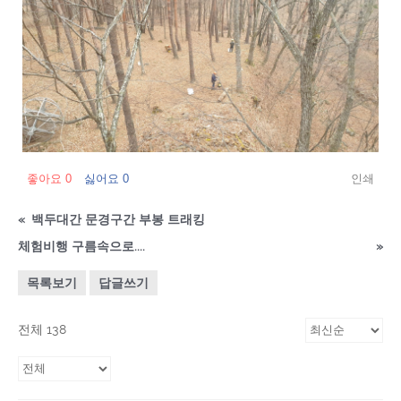
좋아요
0
싫어요
0
인쇄
«
백두대간 문경구간 부봉 트래킹
체험비행 구름속으로....
»
목록보기
답글쓰기
전체 138