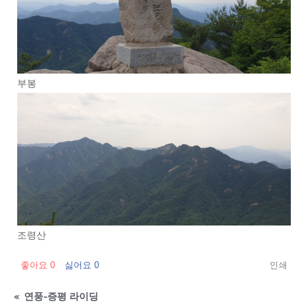
부봉
조령산
좋아요
0
싫어요
0
인쇄
«
연풍-증평 라이딩