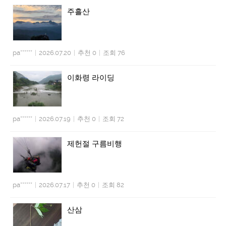
주흘산
pa******
|
2026.07.20
|
추천 0
|
조회 76
이화령 라이딩
pa******
|
2026.07.19
|
추천 0
|
조회 72
제헌절 구름비행
pa******
|
2026.07.17
|
추천 0
|
조회 82
산삼