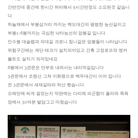
간반인데 중간에 한시간 허비해서 5시간반정도 소요된것 같습니
다
하늘재에서 부봉삼거리 까지는 백도대간의 평범한 능선길이고
부봉1~6봉까지는 극심한 낙타능선의 암봉길 입니다
인수봉 대슬랩과 의대길 크로니 침니같은 암봉들이 나타납니다
위험구간에는 계단 테크가 설치되어있고 간혹 고정로프와 앵커
볼트도 설치가 되어있네요
6봉에서 3관문은 안부로 내려서는 내리막길입니다
3관문에서 조령산 그쳐 이화령으로 백두대간이 이어 집니다
전 3관문에서 새재길따라 하산 했습니다
오래만에 씨게 걸었는지 막판에는 다리에 피곤함이 올라와 족욕
장에서 30여분 발담그고 마쳤습니다