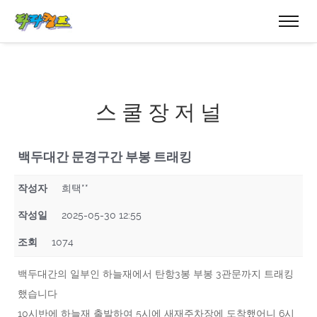
스 쿨 장 저 널
백두대간 문경구간 부봉 트래킹
작성자
희택**
작성일
2025-05-30 12:55
조회
1074
백두대간의 일부인 하늘재에서 탄항3봉 부봉 3관문까지 트래킹
했습니다
10시반에 하늘재 출발하여 5시에 새재주차장에 도착했어니 6시