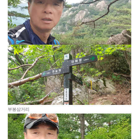
부봉삼거리