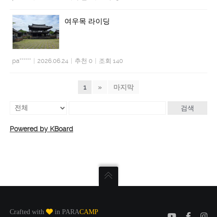
여우목 라이딩
pa******
|
2026.06.24
|
추천 0
|
조회 140
1
»
마지막
검색
Powered by KBoard
Crafted with
in PARA
CAMP