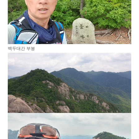
백두대간 부봉