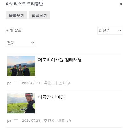
아보리스트 트리등반
»
목록보기
답글쓰기
전체 138
제로베이스원 김태래님
pa******
|
2026.08.01
|
추천 0
|
조회 51
이륙장 라이딩
pa******
|
2026.07.23
|
추천 0
|
조회 89