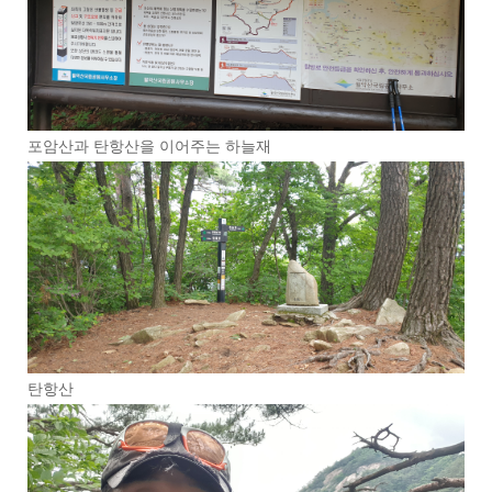
포암산과 탄항산을 이어주는 하늘재
탄항산