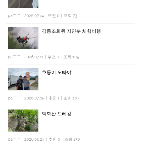
pa******
|
2026.07.14
|
추천 0
|
조회 73
김동조회원 지인분 체험비행
pa******
|
2026.07.11
|
추천 0
|
조회 109
호동이 오빠야
pa******
|
2026.07.05
|
추천 1
|
조회 107
백화산 트레킹
pa******
|
2026.06.24
|
추천 0
|
조회 130