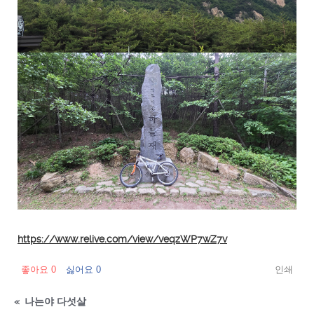
https://www.relive.com/view/veqzWP7wZ7v
좋아요
0
싫어요
0
인쇄
«
나는야 다섯살