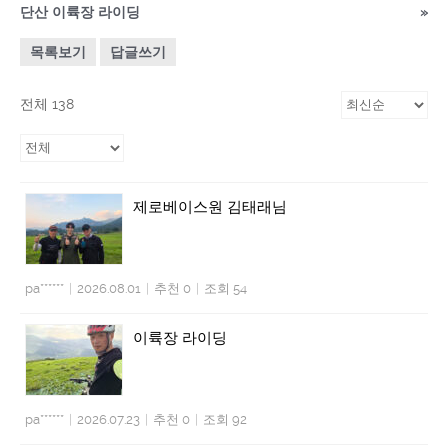
단산 이륙장 라이딩
»
목록보기
답글쓰기
전체 138
제로베이스원 김태래님
pa******
|
2026.08.01
|
추천 0
|
조회 54
이륙장 라이딩
pa******
|
2026.07.23
|
추천 0
|
조회 92