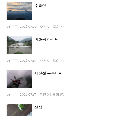
주흘산
pa******
|
2026.07.20
|
추천 0
|
조회 77
이화령 라이딩
pa******
|
2026.07.19
|
추천 0
|
조회 73
제헌절 구름비행
pa******
|
2026.07.17
|
추천 0
|
조회 85
산삼