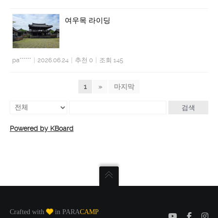
여우목 라이딩
pa******
|
2026.06.24
|
추천 0
|
조회 145
1
»
마지막
검색
Powered by KBoard
Crafted with
in PARA
CAMP