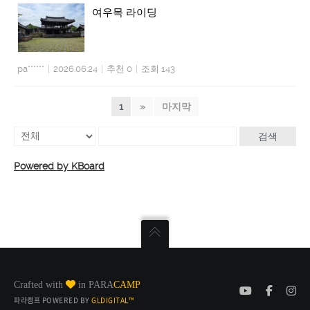
여우목 라이딩
pa******
|
2026.06.24
|
추천 0
|
조회 143
1
»
마지막
검색
Powered by KBoard
Crafted with
in PARA
CAMP
파라캠프 POWERED BY
GLDIGITAL™