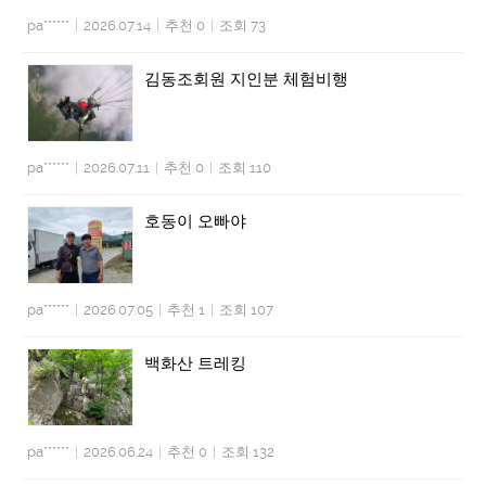
pa******
|
2026.07.14
|
추천 0
|
조회 73
김동조회원 지인분 체험비행
pa******
|
2026.07.11
|
추천 0
|
조회 110
호동이 오빠야
pa******
|
2026.07.05
|
추천 1
|
조회 107
백화산 트레킹
pa******
|
2026.06.24
|
추천 0
|
조회 132