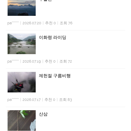
pa******
|
2026.07.20
|
추천 0
|
조회 76
이화령 라이딩
pa******
|
2026.07.19
|
추천 0
|
조회 72
제헌절 구름비행
pa******
|
2026.07.17
|
추천 0
|
조회 83
산삼