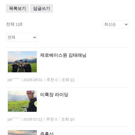
목록보기
답글쓰기
전체 138
제로베이스원 김태래님
pa******
|
2026.08.01
|
추천 0
|
조회 53
이륙장 라이딩
pa******
|
2026.07.23
|
추천 0
|
조회 90
주흘산