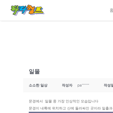
일몰
소소한 일상
작성자
pa******
작성
문경에서 일몰 중 가장 인상적인 모습입니다
문경이 내륙에 위치하고 산에 둘러싸인 곳이라 일출과 