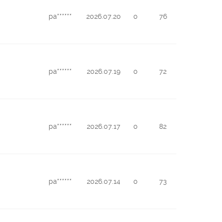
pa******
2026.07.20
0
76
pa******
2026.07.19
0
72
pa******
2026.07.17
0
82
pa******
2026.07.14
0
73