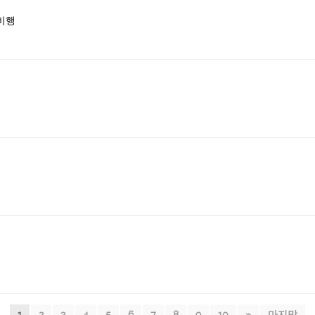
비행
1
2
3
4
5
6
7
8
9
10
»
마지막