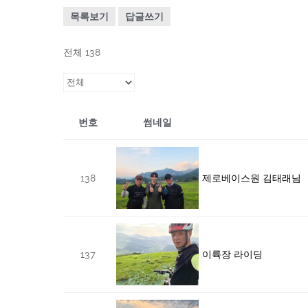
목록보기
답글쓰기
전체 138
번호
썸네일
138
제로베이스원 김태래님
137
이륙장 라이딩