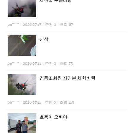
제헌절 구름비행
pa******
|
2026.07.17
|
추천 0
|
조회 87
산삼
pa******
|
2026.07.14
|
추천 0
|
조회 75
김동조회원 지인분 체험비행
pa******
|
2026.07.11
|
추천 0
|
조회 113
호동이 오빠야