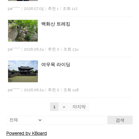
pa******
|
2026.07.05
|
추천 1
|
조회 112
백화산 트레킹
pa******
|
2026.06.24
|
추천 0
|
조회 134
여우목 라이딩
pa******
|
2026.06.24
|
추천 0
|
조회 148
1
»
마지막
검색
Powered by KBoard