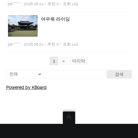
pa******
|
2026.06.24
|
추천 0
|
조회 129
여우목 라이딩
pa******
|
2026.06.24
|
추천 0
|
조회 140
1
»
마지막
검색
Powered by KBoard