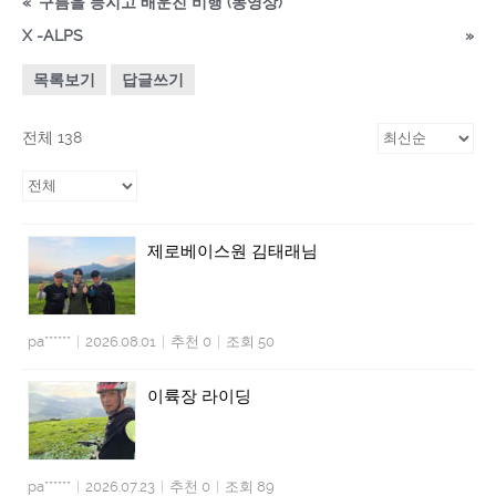
«
구름을 등지고 배운진 비행 (동영상)
X -ALPS
»
목록보기
답글쓰기
전체 138
제로베이스원 김태래님
pa******
|
2026.08.01
|
추천 0
|
조회 50
이륙장 라이딩
pa******
|
2026.07.23
|
추천 0
|
조회 89