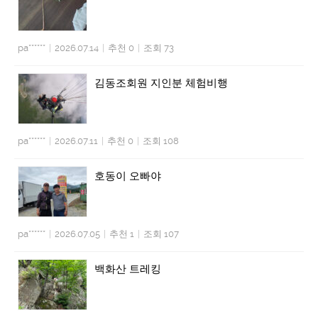
pa******
|
2026.07.14
|
추천 0
|
조회 73
김동조회원 지인분 체험비행
pa******
|
2026.07.11
|
추천 0
|
조회 108
호동이 오빠야
pa******
|
2026.07.05
|
추천 1
|
조회 107
백화산 트레킹