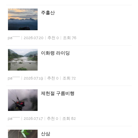
주흘산
pa******
|
2026.07.20
|
추천 0
|
조회 76
이화령 라이딩
pa******
|
2026.07.19
|
추천 0
|
조회 72
제헌절 구름비행
pa******
|
2026.07.17
|
추천 0
|
조회 82
산삼