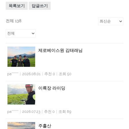
목록보기
답글쓰기
전체 138
제로베이스원 김태래님
pa******
|
2026.08.01
|
추천 0
|
조회 50
이륙장 라이딩
pa******
|
2026.07.23
|
추천 0
|
조회 89
주흘산