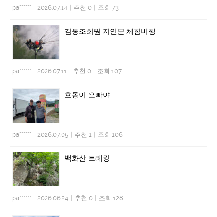
pa******
|
2026.07.14
|
추천 0
|
조회 73
김동조회원 지인분 체험비행
pa******
|
2026.07.11
|
추천 0
|
조회 107
호동이 오빠야
pa******
|
2026.07.05
|
추천 1
|
조회 106
백화산 트레킹
pa******
|
2026.06.24
|
추천 0
|
조회 128