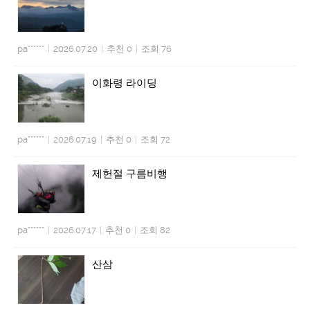
pa******
|
2026.07.20
|
추천 0
|
조회 76
이화령 라이딩
pa******
|
2026.07.19
|
추천 0
|
조회 72
제헌절 구름비행
pa******
|
2026.07.17
|
추천 0
|
조회 82
산삼