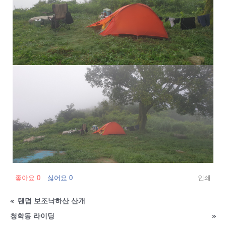
좋아요
0
싫어요
0
인쇄
«
텐덤 보조낙하산 산개
청학동 라이딩
»