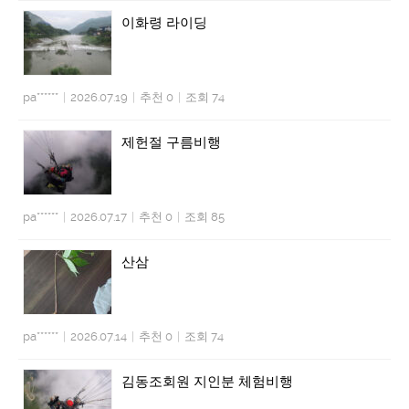
이화령 라이딩
pa******
|
2026.07.19
|
추천 0
|
조회 74
제헌절 구름비행
pa******
|
2026.07.17
|
추천 0
|
조회 85
산삼
pa******
|
2026.07.14
|
추천 0
|
조회 74
김동조회원 지인분 체험비행