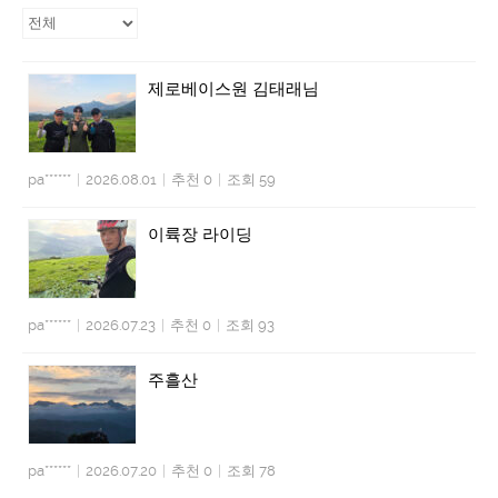
제로베이스원 김태래님
pa******
|
2026.08.01
|
추천 0
|
조회 59
이륙장 라이딩
pa******
|
2026.07.23
|
추천 0
|
조회 93
주흘산
pa******
|
2026.07.20
|
추천 0
|
조회 78