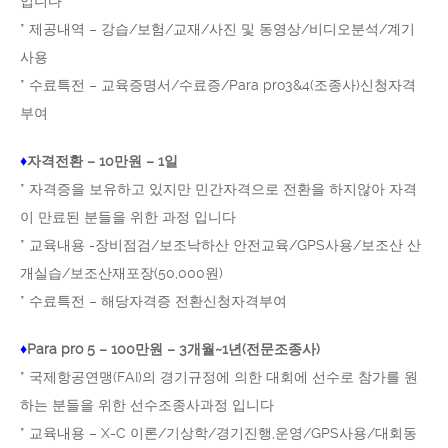
입니다
* 제공내역 – 강습/보험/교재/사진 및 동영상/비디오분석/계기
사용
* 수료특전 – 교육증명서/수료증/Para pro3&4(조종사)신청자격
부여
♦
자격전환 – 10만원 – 1일
* 자격증을 보유하고 있지만 민간자격으로 전환을 하지않아 자격
이 만료된 분들을 위한 과정 입니다
* 교육내용 -장비점검/보조낙하산 안전교육/GPS사용/보조산 산
개실습/보조산재포장(50,000원)
* 수료특전 – 해당자격증 전환신청자격부여
♦
Para pro 5 – 100만원 – 3개월~1년(전문조종사)
* 국제항공연맹(FAI)의 경기규정에 의한 대회에 선수로 참가를 원
하는 분들을 위한 선수조종사과정 입니다
* 교육내용 – X-C 이론/기상학/경기진행,운영/GPS사용/대회동