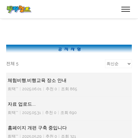
전체 5
체험비행,비행교육 장소 안내
희택**
|
2025.06.01
|
추천 0
|
조회 865
자료 업로드....
희택**
|
2025.05.31
|
추천 0
|
조회 690
홈페이지 개편 구축 중입니다
희택**
|
2025.05.29
|
추천 0
|
조회 321